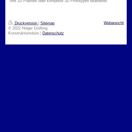
Ihre 2D Platinen oder komplexe 3D Prototypen bearbeitet.
Webansicht
Druckversion
|
Sitemap
© 2022 Holger Grüßing
Konstruktionsbüro |
Datenschutz